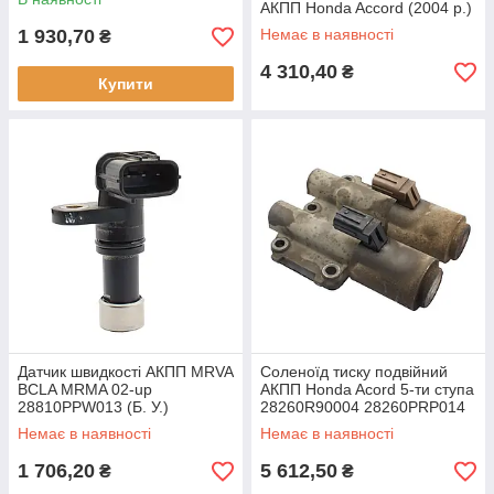
АКПП Honda Accord (2004 р.)
23221P6H901 23221RCT0
1 930,70
Немає в наявності
₴
(Б.У.)
4 310,40
₴
Купити
Датчик швидкості АКПП MRVA
Соленоїд тиску подвійний
BCLA MRMA 02-up
АКПП Honda Acord 5-ти ступа
28810PPW013 (Б. У.)
28260R90004 28260PRP014
(Б. У.)
Немає в наявності
Немає в наявності
1 706,20
5 612,50
₴
₴