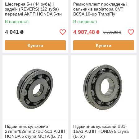
Шестерня 5-ї (44 зуба) і
Ремкомплект прокладень і
задній (REVERS) (22 зуба)
сальників варіатора CVT
передачі АКПП HONDA 5-ти
BC5A 16-up TransFly
ступа (Б. У.)
В наявності
В наявності
4 041
4 987,48
₴
₴
5 305,83 ₴
Купити
Купити
Підшипник кульковий
Підшипник кульковий B31-
27mm*82mm 27BC-S11 АКПП
16A1 АКПП HONDA 5 ступа
HONDA 5 ступа MCTA (Б. У.)
(Б. У.)