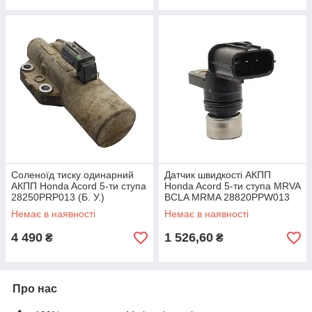
Соленоїд тиску одинарний
Датчик швидкості АКПП
АКПП Honda Acord 5-ти ступа
Honda Acord 5-ти ступа MRVA
28250PRP013 (Б. У.)
BCLA MRMA 28820PPW013
(Б. У.)
Немає в наявності
Немає в наявності
4 490
1 526,60
₴
₴
Про нас