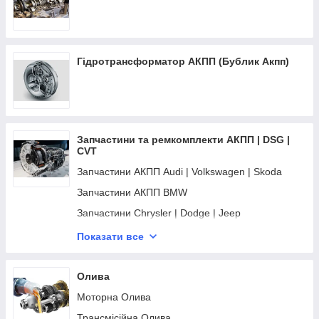
Гідротрансформатор АКПП (Бублик Акпп)
Запчастини та ремкомплекти АКПП | DSG |
CVT
Запчастини АКПП Audi | Volkswagen | Skoda
Запчастини АКПП BMW
Запчастини Chrysler | Dodge | Jeep
Запчастини АКПП HONDA
Показати все
Запчастини АКПП Hyundai | KIA
Запчастини АКПП Mazda | FORD
Олива
Запчастини АКПП Mercedes-Benz
Моторна Олива
Запчастини АКПП Nissan | Mitsubishi
Трансмісійна Олива