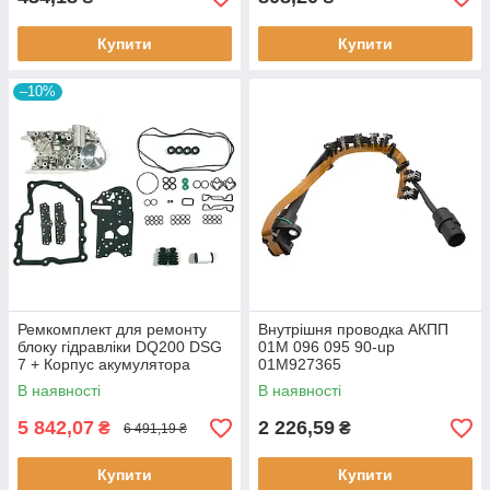
Купити
Купити
–10%
Ремкомплект для ремонту
Внутрішня проводка АКПП
блоку гідравліки DQ200 DSG
01M 096 095 90-up
7 + Корпус акумулятора
01M927365
гідроблока OAM325066
В наявності
В наявності
5 842,07
2 226,59
₴
₴
6 491,19 ₴
Купити
Купити