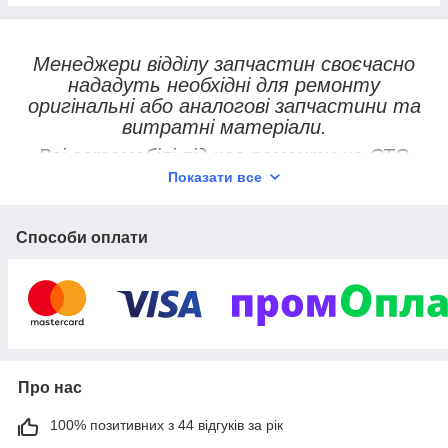
Менеджери відділу запчастин своєчасно
нададуть необхідні для ремонту
оригінальні або аналогові запчастини та
витратні матеріали.
Всі автомобілі під час ремонту на СТО
знаходяться на охоронюваній стоянці,
Показати все
обладнаної цілодобовою системою
відеоспостереження.
Способи оплати
На всі виконані роботи та встановлені
запчастини ми надаємо гарантію.
А, найголовніше, наші ціни — повністю
доступні!
Про нас
100% позитивних з 44 відгуків за рік