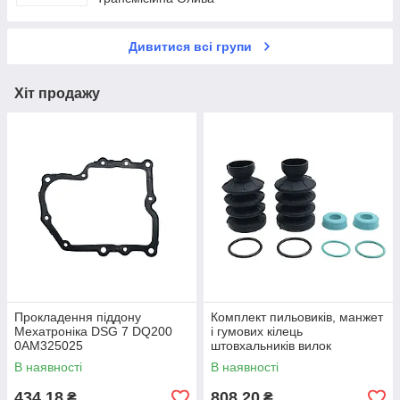
Запчастини АКПП Peugeot | Renault | Citroen
Дивитися всі групи
Запчастини Power Shift
Запчастини АКПП Subaru
Хіт продажу
Запчастини АКПП SsangYong
Запчастини АКПП Suzuki
Запчастини АКПП Toyota | Lexus
Запчастини АКПП Volvo | Opel
Запчастини АКПП GENERAL MOTORS
Запчастини АКПП ZF
Прокладення піддону
Комплект пильовиків, манжет
Мехатроніка DSG 7 DQ200
і гумових кілець
0AM325025
штовхальників вилок
зчеплення DQ200 0AM DSG
В наявності
В наявності
7
434,18
808,20
₴
₴