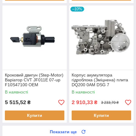
–10%
Кроковий двигун (Step-Motor)
Корпус акумулятора
Варіатор CVT JF011E 07-up
гідроблока (Зміцнена) плита
F10S47100 OEM
DQ200 0AM DSG 7
OAM325066
В наявності
В наявності
5 515,52
2 910,33
₴
₴
3 233,70 ₴
Купити
Купити
Показати ще