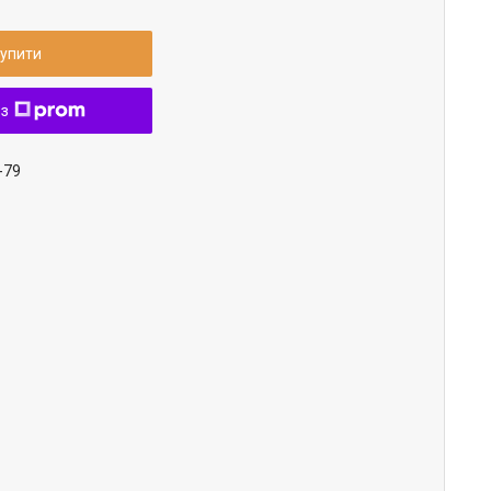
упити
 з
-79