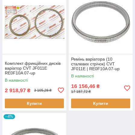
Ремінь варіатора (10
Комплект фрикційних дисків
сталевих стрічок) CVT
варіатор CVT JF011E
JF011E | RE0F10A 07-up
RE0F10A 07-up
901083
В наявності
В наявності
16 156,46
₴
2 918,97
₴
3 105,28 ₴
17 187,72 ₴
Купити
Купити
–4%