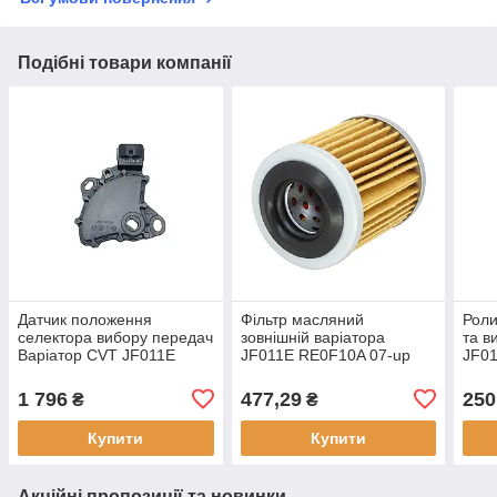
Подібні товари компанії
Датчик положення
Фільтр масляний
Роли
селектора вибору передач
зовнішній варіатора
та ви
Варіатор CVT JF011E
JF011E RE0F10A 07-up
JF01
RE0F10A 07-up
31726-1XF00 317261XF00
05189840AA (Б.У.)
1 796
477,29
250
₴
₴
Купити
Купити
Акційні пропозиції та новинки