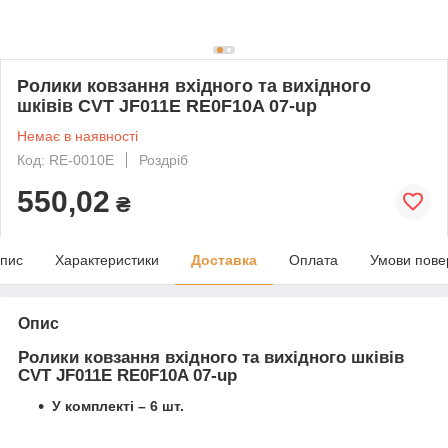
Ролики ковзання вхідного та вихідного
шківів CVT JF011E RE0F10A 07-up
Немає в наявності
Код: RE-0010E
Роздріб
550,02
₴
пис
Характеристики
Доставка
Оплата
Умови пове
Опис
Ролики ковзання вхідного та вихідного шківів
CVT JF011E RE0F10A 07-up
У комплекті – 6 шт.