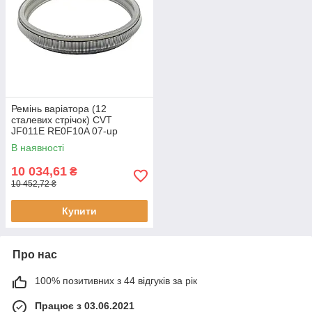
Ремінь варіатора (12
сталевих стрічок) CVT
JF011E RE0F10A 07-up
901047
В наявності
10 034,61
₴
10 452,72 ₴
Купити
Про нас
100% позитивних з 44 відгуків за рік
Працює з 03.06.2021