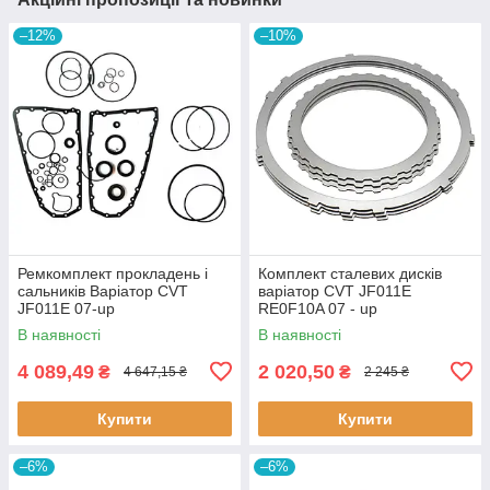
–12%
–10%
Ремкомплект прокладень і
Комплект сталевих дисків
сальників Варіатор CVT
варіатор CVT JF011E
JF011E 07-up
RE0F10A 07 - up
В наявності
В наявності
4 089,49
2 020,50
₴
₴
4 647,15 ₴
2 245 ₴
Купити
Купити
–6%
–6%