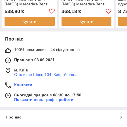
(NAG3) Mercedes-Benz
(NAG3) Mercedes-Benz
гідр
A7252773202 (Б.У.)
(Б.У.)
9G-T
538,80
368,18
8 7
₴
₴
Mer
A725
Купити
Купити
Про нас
100% позитивних з 44 відгуків за рік
Працює з 03.06.2021
м. Київ
Столичне Шосе 104, Київ, Україна
Контакти
Сьогодні працює з 08:30 до 17:50
Показати весь графік роботи
Про нас