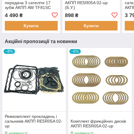
передача 3 сателіти 17
АКПП RE5R05A 02-up
сате
зубів АКПП AW TF81SC
(Б.У.)
АКП
AW TF80SC Volvo (Б.У.)
JR50
4 490
898
3 7
₴
₴
Купити
Купити
Акційні пропозиції та новинки
–8%
–6%
Ремкомплект прокладень і
сальників АКПП RE5R05A 02-
Комплект фрикційних дисків
up
АКПП RE5R05A 02-up
В наявності
В наявності