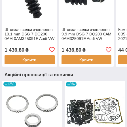
Штовхач вилки зчеплення
Штовхач вилки зчеплення
Комп
10.1 mm DSG 7 DQ200
9.9 mm DSG 7 DQ200 0AM
0B5 
0AM 0AM325091E Audi VW
0AM325091E Audi VW
202
Skoda
Skoda
1 436,80
1 436,80
44 
₴
₴
Купити
Купити
Акційні пропозиції та новинки
–12%
–8%