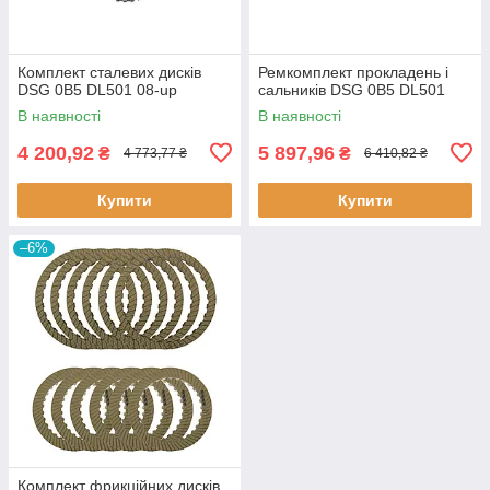
Комплект сталевих дисків
Ремкомплект прокладень і
DSG 0B5 DL501 08-up
сальників DSG 0B5 DL501
В наявності
В наявності
4 200,92
5 897,96
₴
₴
4 773,77 ₴
6 410,82 ₴
Купити
Купити
–6%
Комплект фрикційних дисків