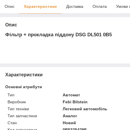
Опис
Характеристики
Доставка
Оплата
Умови 
Опис
Фільтр + прокладка піддону DSG DL501 0B5
Характеристики
Основні атрибути
Тип
Автомат
Виробник
Febi Bilstein
Тип техніки
Легковий автомобіль
Тип запчастини
Аналог
Стан
Новий
Код запчастини
0B5325429E