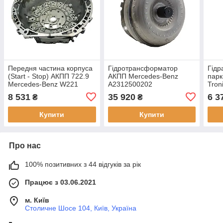
Передня частина корпуса
Гідротрансформатор
Гідр
(Start - Stop) АКПП 722.9
АКПП Mercedes-Benz
парк
Mercedes-Benz W221
A2312500202
Tron
R2222710308
A72
8 531
35 920
6 3
₴
₴
A2222710308 (Б.У.)
A72
Купити
Купити
Про нас
100% позитивних з 44 відгуків за рік
Працює з 03.06.2021
м. Київ
Столичне Шосе 104, Київ, Україна