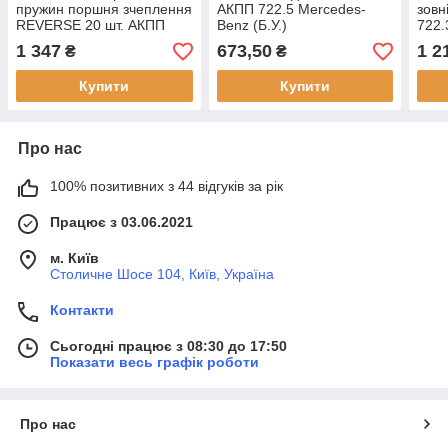
пружин поршня зчеплення
АКПП 722.5 Mercedes-
зовн
REVERSE 20 шт. АКПП
Benz (Б.У.)
722.
722.4 Mercedes (Б.У.)
1 347
673,50
1 2
₴
₴
Купити
Купити
Про нас
100% позитивних з 44 відгуків за рік
Працює з 03.06.2021
м. Київ
Столичне Шосе 104, Київ, Україна
Контакти
Сьогодні працює з 08:30 до 17:50
Показати весь графік роботи
Про нас