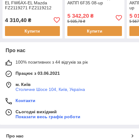
EL FW6AX-EL Mazda
АКПП 6F35 08-up
АКПП
FZ2119271 FZ2119212
up
FZ0119756 (Б.У.)
5 342,20
5 0
₴
4 310,40
₴
5 935,78 ₴
5 567
Купити
Купити
Про нас
100% позитивних з 44 відгуків за рік
Працює з 03.06.2021
м. Київ
Столичне Шосе 104, Київ, Україна
Контакти
Сьогодні вихідний
Показати весь графік роботи
Про нас