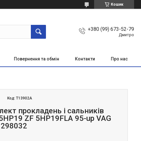
Кошик
+380 (99) 673-52-79
Дмитро
Повернення та обмін
Контакти
Про нас
Код:
T13902A
ект прокладень і сальників
5HP19 ZF 5HP19FLA 95-up VAG
0298032