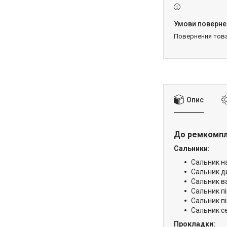
повернення тов
Опис
До ремкомпл
Сальники:
Сальник н
Сальник д
Сальник в
Сальник пі
Сальник пі
Сальник с
Прокладки: