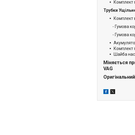
Комплект г
Трубки Ущільн
Комплект 
- Гумова корпу
- Гумова корпу
Акумулятор
Комплект г
Шайба насо
Міняється пр
VAG
Оригінальни