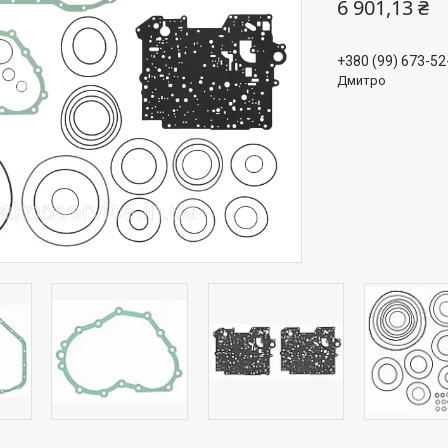
6 901,13 ₴
+380 (99) 673-52
Дмитро