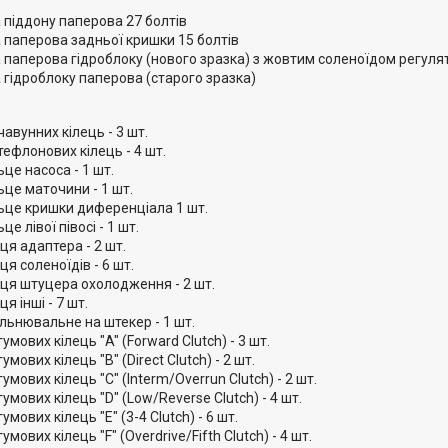
 піддону паперова 27 болтів
 паперова задньої кришки 15 болтів
 паперова гідроблоку (нового зразка) з жовтим соленоїдом регул
 гідроблоку паперова (старого зразка)
авунних кілець - 3 шт.
ефлонових кілець - 4 шт.
ьце насоса - 1 шт.
ьце маточини - 1 шт.
льце кришки диференціала 1 шт.
це лівої півосі - 1 шт.
ьця адаптера - 2 шт.
ьця соленоїдів - 6 шт.
ьця штуцера охолодження - 2 шт.
ця інші - 7 шт.
льнювальне на штекер - 1 шт.
умових кілець "A" (Forward Сlutch) - 3 шт.
мових кілець "B" (Direct Сlutch) - 2 шт.
умових кілець "C" (Interm/Overrun Сlutch) - 2 шт.
умових кілець "D" (Low/Reverse Сlutch) - 4 шт.
мових кілець "E" (3-4 Сlutch) - 6 шт.
умових кілець "F" (Overdrive/Fifth Сlutch) - 4 шт.