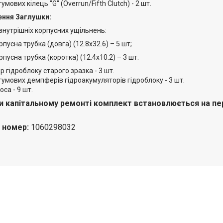
умових кілець "G" (Overrun/Fifth Сlutch) - 2 шт.
ення Заглушки:
внутрішніх корпусних ущільнень:
сна трубка (довга) (12.8х32.6) – 5 шт;
сна трубка (коротка) (12.4х10.2) – 3 шт.
 гідроблоку старого зразка - 3 шт.
умових демпферів гідроакумуляторів гідроблоку - 3 шт.
са - 9 шт.
и капітальному ремонті комплект встановлюється на п
й номер:
1060298032