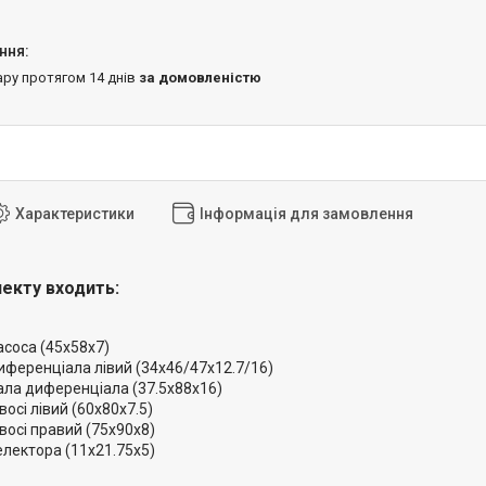
ару протягом 14 днів
за домовленістю
Характеристики
Інформація для замовлення
екту входить:
асоса (45x58x7)
иференціала лівий (34x46/47x12.7/16)
ала диференціала (37.5x88x16)
восі лівий (60x80x7.5)
восі правий (75x90x8)
електора (11x21.75x5)