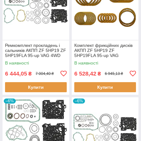
Ремкомплект прокладень і
Комплект фрикційних дисків
сальників АКПП ZF 5HP19 ZF
АКПП ZF 5HP19 ZF
5HP19FLA 95-up VAG 4WD
5HP19FLA 95-up VAG
1060298032
В наявності
В наявності
6 444,05
6 528,42
₴
₴
7 004,40 ₴
6 945,13 ₴
Купити
Купити
–6%
–6%