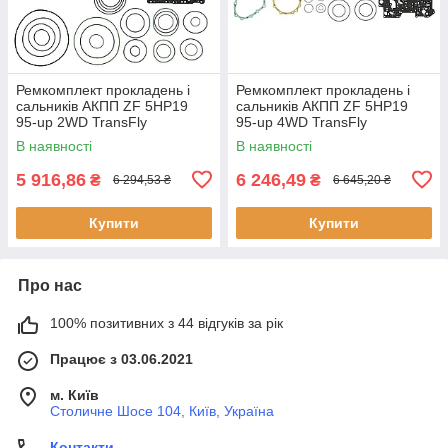
Ремкомплект прокладень і
Ремкомплект прокладень і
сальників АКПП ZF 5HP19
сальників АКПП ZF 5HP19
95-up 2WD TransFly
95-up 4WD TransFly
В наявності
В наявності
5 916,86
6 246,49
₴
₴
6 294,53 ₴
6 645,20 ₴
Купити
Купити
Про нас
100% позитивних з 44 відгуків за рік
Працює з 03.06.2021
м. Київ
Столичне Шосе 104, Київ, Україна
Контакти