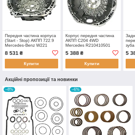
Передня частина корпуса
Корпус передня частина
Задн
(Start - Stop) АКПП 722.9
АКПП C204 4WD
пере
Mercedes-Benz W221
Mercedes R210410501
зуба
R2222710308
(Б.У.)
R22
8 531
5 388
5 3
₴
₴
A2222710308 (Б.У.)
R22
(Б.У.
Купити
Купити
Акційні пропозиції та новинки
–8%
–6%