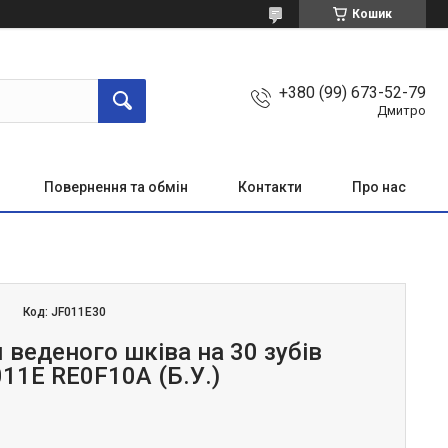
Кошик
+380 (99) 673-52-79
Дмитро
Повернення та обмін
Контакти
Про нас
Код:
JF011E30
 веденого шківа на 30 зубів
11E RE0F10A (Б.У.)