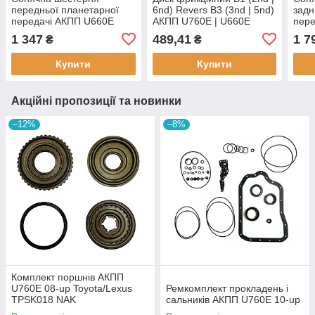
передньої планетарної
6nd) Revers B3 (3nd | 5nd)
задн
передачі АКПП U660E
АКПП U760E | U660E
пере
Toyota/Lexus 3432133010
3568333030 3568333010
Toyo
1 347
489,41
1 7
₴
₴
(Б.У.)
Exedy
(Б.У.
Купити
Купити
Акційні пропозиції та новинки
–12%
–8%
Комплект поршнів АКПП
U760E 08-up Toyota/Lexus
Ремкомплект прокладень і
TPSK018 NAK
сальників АКПП U760E 10-up