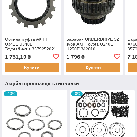
Обгінна муфта АКПП
Барабан UNDERDRIVE 32
Бар
U341E U340E
зуба АКП Toyota U240E
A760
Toyota/Lexus 3579252021
U250E 342010
357
(Б.У.)
34206020428020 (Б.У.)
(Б.У.
1 751,10
1 796
7 1
₴
₴
Купити
Купити
Акційні пропозиції та новинки
–10%
–8%