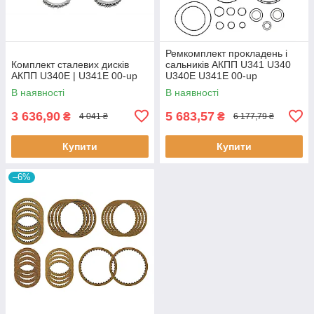
Ремкомплект прокладень і
Комплект сталевих дисків
сальників АКПП U341 U340
АКПП U340E | U341E 00-up
U340E U341E 00-up
В наявності
В наявності
3 636,90
5 683,57
₴
₴
4 041 ₴
6 177,79 ₴
Купити
Купити
–6%