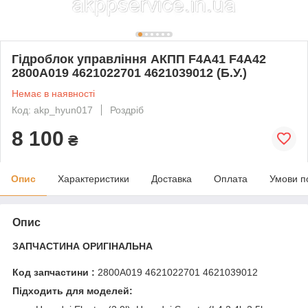
Гідроблок управління АКПП F4A41 F4A42
2800A019 4621022701 4621039012 (Б.У.)
Немає в наявності
Код: akp_hyun017
Роздріб
8 100
₴
Опис
Характеристики
Доставка
Оплата
Умови п
Опис
ЗАПЧАСТИНА ОРИГІНАЛЬНА
Код запчастини :
2800A019 4621022701 4621039012
Підходить для моделей: