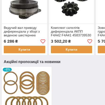
Ведучий вал приводу
Комплект сателітів
Зовн
диференціала у зборі з
диференціала АКПП
гідр
веденою шестернею
F4A42 F4A41 4583739530
F4A
Driven Transfer Gear АКПП
(Б.У.)
462
6 286
3 502,20
5 7
₴
₴
F4A41/42 | A5HF1 (Б.У.)
(Б.У.
Купити
Купити
Акційні пропозиції та новинки
–6%