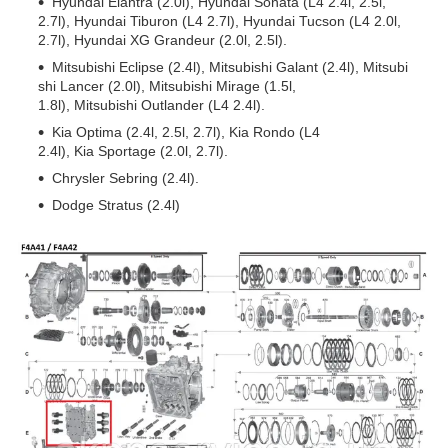
Hyundai Elantra (2.0l), Hyundai Sonata (L4 2.4l, 2.5l,
2.7l), Hyundai Tiburon (L4 2.7l), Hyundai Tucson (L4 2.0l,
2.7l), Hyundai XG Grandeur (2.0l, 2.5l).
Mitsubishi Eclipse (2.4l), Mitsubishi Galant (2.4l), Mitsubi
shi Lancer (2.0l), Mitsubishi Mirage (1.5l,
1.8l), Mitsubishi Outlander (L4 2.4l).
Kia Optima (2.4l, 2.5l, 2.7l), Kia Rondo (L4
2.4l), Kia Sportage (2.0l, 2.7l).
Chrysler Sebring (2.4l).
Dodge Stratus (2.4l)