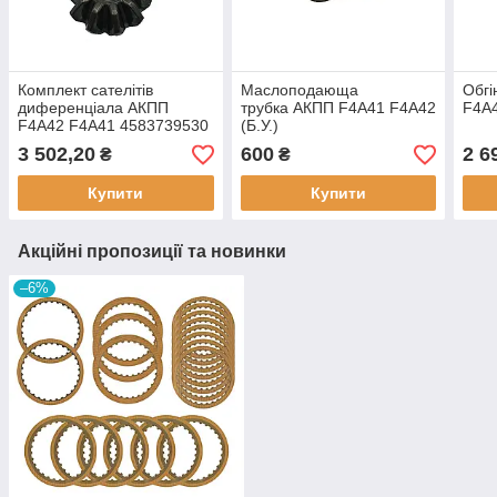
Комплект сателітів
Маслоподающа
Обг
диференціала АКПП
трубка АКПП F4A41 F4A42
F4A4
F4A42 F4A41 4583739530
(Б.У.)
(Б.У.)
3 502,20
600
2 6
₴
₴
Купити
Купити
Акційні пропозиції та новинки
–6%