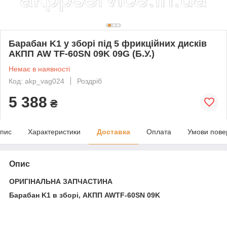
Барабан K1 у зборі під 5 фрикційних дисків
АКПП AW TF-60SN 09K 09G (Б.У.)
Немає в наявності
Код: akp_vag024
Роздріб
5 388
₴
пис
Характеристики
Доставка
Оплата
Умови пове
Опис
ОРИГІНАЛЬНА ЗАПЧАСТИНА
Барабан K1 в зборі, АКПП AWTF-60SN 09K