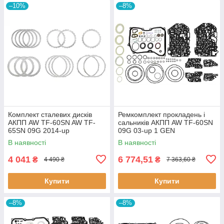
–10%
–8%
Комплект сталевих дисків
Ремкомплект прокладень і
АКПП AW TF-60SN AW TF-
сальників АКПП AW TF-60SN
65SN 09G 2014-up
09G 03-up 1 GEN
В наявності
В наявності
4 041
6 774,51
₴
₴
4 490 ₴
7 363,60 ₴
Купити
Купити
–8%
–8%