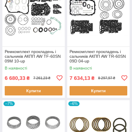
Ремкомплект прокладень і
Ремкомплект прокладень і
сальників АКПП AW TF-60SN
сальників АКПП AW TR-60SN
09M 10-up
09D 04-up
В наявності
В наявності
6 680,33
7 634,13
₴
₴
7 261,23 ₴
8 297,97 ₴
Купити
Купити
–7%
–6%