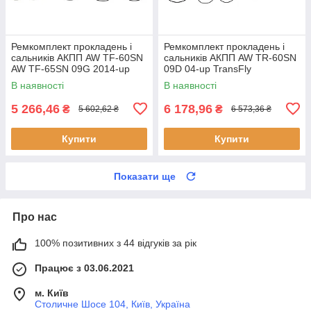
Ремкомплект прокладень і
Ремкомплект прокладень і
сальників АКПП AW TF-60SN
сальників АКПП AW TR-60SN
AW TF-65SN 09G 2014-up
09D 04-up TransFly
TransFly
В наявності
В наявності
5 266,46
6 178,96
₴
₴
5 602,62 ₴
6 573,36 ₴
Купити
Купити
Показати ще
Про нас
100% позитивних з 44 відгуків за рік
Працює з 03.06.2021
м. Київ
Столичне Шосе 104, Київ, Україна