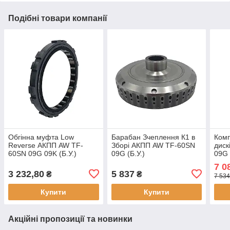
Подібні товари компанії
Обгінна муфта Low
Барабан Зчеплення К1 в
Комп
Reverse АКПП AW TF-
Зборі АКПП AW TF-60SN
диск
60SN 09G 09K (Б.У.)
09G (Б.У.)
09G 
7 0
3 232,80
5 837
₴
₴
7 534
Купити
Купити
Акційні пропозиції та новинки