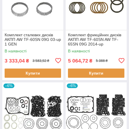
Комплект сталевих дисків
Комплект фрикційних дисків
АКПП AW TF-60SN 09G 03-up
АКПП AW TF-60SN AW TF-
1 GEN
65SN 09G 2014-up
В наявності
В наявності
3 333,04
5 064,72
₴
₴
3 583,92 ₴
5 388 ₴
Купити
Купити
–6%
–6%