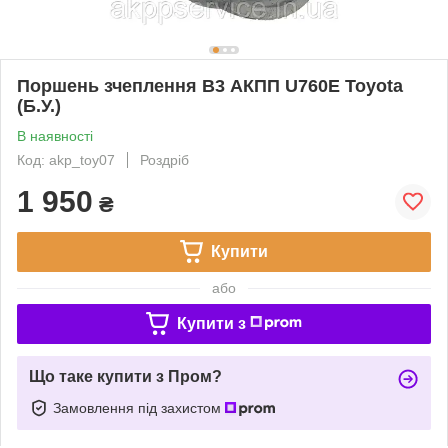
Поршень зчеплення B3 АКПП U760E Toyota
(Б.У.)
В наявності
Код: akp_toy07
Роздріб
1 950
₴
Купити
або
Купити з
Що таке купити з Пром?
Замовлення під захистом