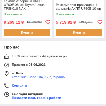
Комплект поршнів АКПП
U760E 08-up Toyota/Lexus
Ремкомплект прокладень і
TPSK018 NAK
сальників АКПП U760E 10-up
В наявності
В наявності
9 269,12
5 719,92
₴
₴
10 533,09 ₴
6 217,30 ₴
Купити
Купити
Про нас
100% позитивних з 44 відгуків за рік
Працює з 03.06.2021
м. Київ
Столичне Шосе 104, Київ, Україна
Контакти
Сьогодні вихідний
Показати весь графік роботи