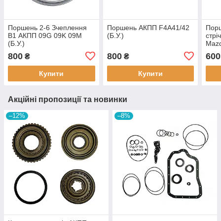
Поршень 2-6 Зчеплення
Поршень АКПП F4A41/42
Порш
B1 АКПП 09G 09K 09M
(Б.У.)
стрі
(Б.У.)
Maz
FN1
800
800
600
₴
₴
8S4Z
Купити
Купити
Акційні пропозиції та новинки
–12%
–8%