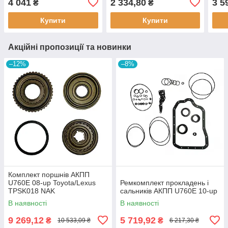
4 041
2 334,80
3 5
₴
₴
3570633020 (Б.У.)
3573073010 (Б.У.)
357
9052
Купити
Купити
Акційні пропозиції та новинки
–12%
–8%
Комплект поршнів АКПП
U760E 08-up Toyota/Lexus
Ремкомплект прокладень і
TPSK018 NAK
сальників АКПП U760E 10-up
В наявності
В наявності
9 269,12
5 719,92
₴
₴
10 533,09 ₴
6 217,30 ₴