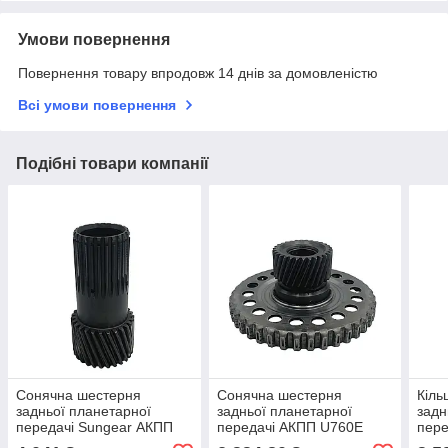
Умови повернення
Повернення товару впродовж 14 днів за домовленістю
Всі умови повернення
Подібні товари компанії
Сонячна шестерня
Сонячна шестерня
Кіль
задньої планетарної
задньої планетарної
задн
передачі Sungear АКПП
передачі АКПП U760E
пере
U660E Toyota/Lexus
Toyota/Lexus 3573033030
Toyo