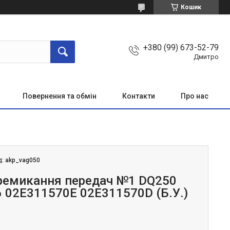
Кошик
+380 (99) 673-52-79
Дмитро
Повернення та обмін
Контакти
Про нас
д:
akp_vag050
ремикання передач №1 DQ250
6 02E311570E 02E311570D (Б.У.)