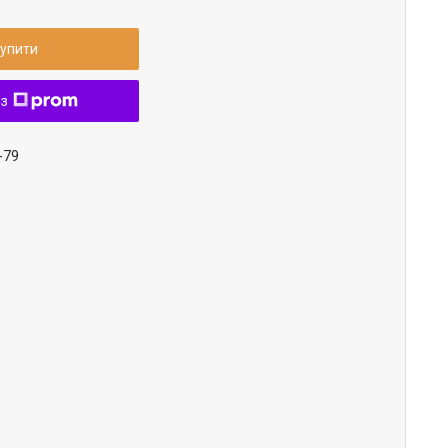
упити
 з
-79